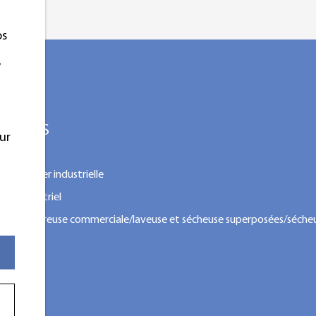
os
,
ODUITS
ur
ine à laver industrielle
eur industriel
euse-essoreuse commerciale/laveuse et sécheuse superposées/séche
erposée