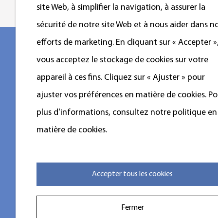
site Web, à simplifier la navigation, à assurer la
sécurité de notre site Web et à nous aider dans n
efforts de marketing. En cliquant sur « Accepter »
vous acceptez le stockage de cookies sur votre
appareil à ces fins. Cliquez sur « Ajuster » pour
PR
ajuster vos préférences en matière de cookies. Po
AJOUTER :No.388 Xinggang Road, district de
Chongchuan, ville de Nantong, 226000, province du
plus d'informations, consultez notre politique en
Mach
Jiangsu, Chine.
matière de cookies.
Séch
Téléphone : +86-13917089379
Lav
Tél:+86-13917089379
sup
Accepter tous les cookies
Télécopie :+86-0513-85663366
E-mail:
louislu@kingstarlaundry.com
Fermer