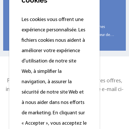
cookies
r les blanchisseries
choisir les b
ations quotidiennes, la plupart
Lors de la mise en place laveries auto
Les cookies vous offrent une
nombreux entrepr
expérience personnalisée. Les
n et le lin blancs, protéger la couleur des
la sélection des l
fichiers cookies nous aident à
con...
améliorer votre expérience
d'utilisation de notre site
CONTACTEZ-NOUS
Web, à simplifier la
Pour des offres exclusives et les dernières offres,
navigation, à assurer la
inscrivez-vous en entrant votre adresse e-mail ci-
sécurité de notre site Web et
dessous.
à nous aider dans nos efforts
de marketing. En cliquant sur
Contactez-nous
« Accepter », vous acceptez le