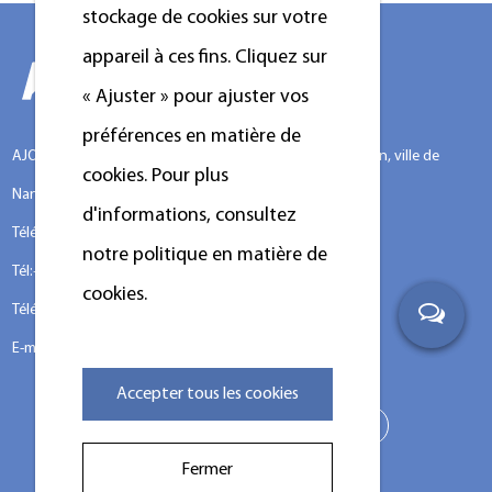
stockage de cookies sur votre
appareil à ces fins. Cliquez sur
« Ajuster » pour ajuster vos
préférences en matière de
AJOUTER :No.388 Xinggang Road, district de Chongchuan, ville de
cookies. Pour plus
Nantong, 226000, province du Jiangsu, Chine.
d'informations, consultez
Téléphone : +86-13917089379
notre politique en matière de
Tél:+86-13917089379
cookies.
Télécopie :+86-0513-85663366
E-mail:
louislu@kingstarlaundry.com
Accepter tous les cookies
Fermer