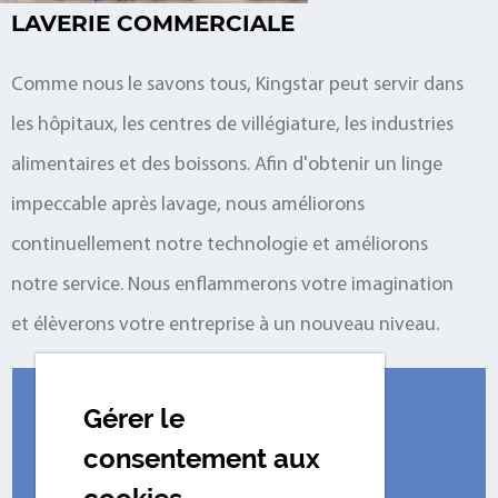
MERCIALE
BLANCHISSERIE
ns tous, Kingstar peut servir dans
La machine à laver King
tres de villégiature, les industries
pleinement les besoins
boissons. Afin d'obtenir un linge
une main d'œuvre rédui
avage, nous améliorons
quel que soit le secteur
tre technologie et améliorons
fabrication de machine
s enflammerons votre imagination
entreprise à un nouveau niveau.
Gérer le
NOUVELLES
consentement aux
2026-07-30
t des agents réducteurs
Comment les 