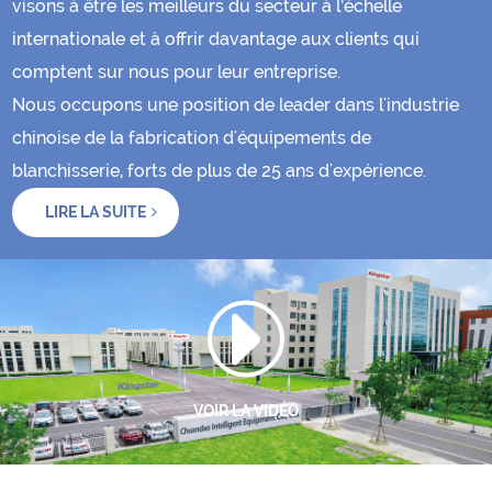
visons à être les meilleurs du secteur à l’échelle
internationale et à offrir davantage aux clients qui
comptent sur nous pour leur entreprise.
Nous occupons une position de leader dans l'industrie
chinoise de la fabrication d'équipements de
blanchisserie, forts de plus de 25 ans d'expérience.
LIRE LA SUITE
VOIR LA VIDÉO