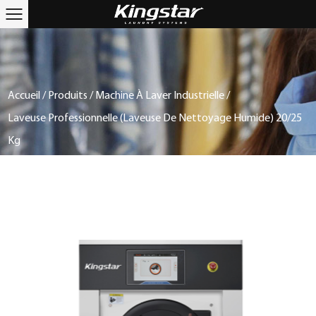
Accueil
/
Produits
/
Machine À Laver Industrielle
/
Laveuse Professionnelle (laveuse De Nettoyage Humide) 20/25
Kg