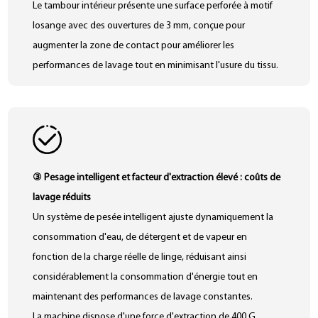
Le tambour intérieur présente une surface perforée à motif
notamment la vitesse de lavage principal, la vitesse
losange avec des ouvertures de 3 mm, conçue pour
d'extraction à grande vitesse, la durée et la température,
augmenter la zone de contact pour améliorer les
garantissant ainsi une sécurité maximale des vêtements.
performances de lavage tout en minimisant l'usure du tissu.
L'interface entre le tambour intérieur et le cylindre extérieur
Un système de rinçage par pulvérisation intégré est inclus
présente des bords roulés avec un dégagement de 4 à 6 mm,
pour aider à éliminer les peluches et garantir des résultats de
plus étroit que les modèles européens ou américains
lavage plus propres et plus hygiéniques.
typiques, pour éviter les accrocs du tissu. La porte présente
une conception en verre convexe qui éloigne les vêtements
du port de chargement, minimisant ainsi le risque de
③ Pesage intelligent et facteur d'extraction élevé : coûts de
dommages causés par les accrocs des fermetures éclair ou
lavage réduits
des boutons.
Un système de pesée intelligent ajuste dynamiquement la
Le tambour intérieur, le cylindre extérieur et toutes les
consommation d'eau, de détergent et de vapeur en
surfaces en contact avec l'eau sont fabriqués en acier
fonction de la charge réelle de linge, réduisant ainsi
inoxydable 304, offrant une excellente résistance à la
considérablement la consommation d'énergie tout en
corrosion et garantissant une qualité de lavage sûre et
maintenant des performances de lavage constantes.
constante.
La machine dispose d'une force d'extraction de 400 G,