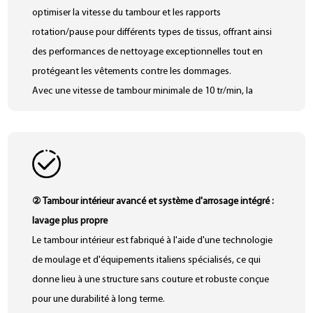
optimiser la vitesse du tambour et les rapports
rotation/pause pour différents types de tissus, offrant ainsi
des performances de nettoyage exceptionnelles tout en
protégeant les vêtements contre les dommages.
Avec une vitesse de tambour minimale de 10 tr/min, la
machine est idéale pour les tissus délicats et haut de gamme
tels que la soie, la laine et le cachemire.
Il prend en charge plus de 70 programmes de lavage
personnalisables, avec des paramètres définis par
l'utilisateur transférables sur tous les appareils. Le système
② Tambour intérieur avancé et système d'arrosage intégré :
comprend un écran tactile LCD couleur de 12,1 pouces, des
lavage plus propre
commandes intuitives, un dosage automatique du
Le tambour intérieur est fabriqué à l'aide d'une technologie
détergent et une opération à une touche pour l'exécution
de moulage et d'équipements italiens spécialisés, ce qui
d'un cycle complet.
donne lieu à une structure sans couture et robuste conçue
Chaque programme de lavage permet des réglages
pour une durabilité à long terme.
personnalisés basés sur les caractéristiques du tissu,