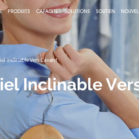
S
PRODUITS
CAPACITÉ
SOLUTIONS
SOUTIEN
NOUVEL
el Inclinable Vers L'avant
el Inclinable Vers