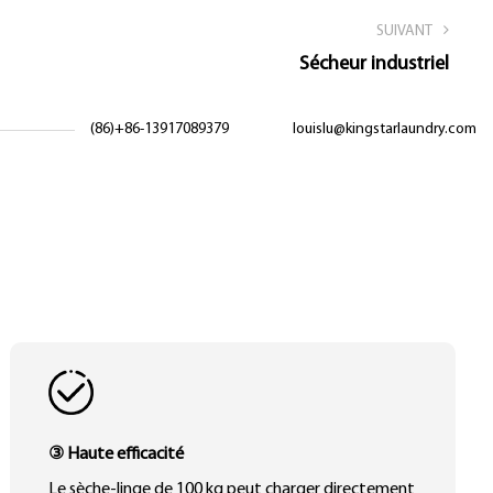
SUIVANT
Sécheur industriel
(86)+86-13917089379
louislu@kingstarlaundry.com
③ Haute efficacité
Le sèche-linge de 100 kg peut charger directement