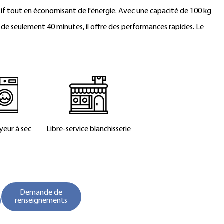
sif tout en économisant de l'énergie. Avec une capacité de 100 kg
de seulement 40 minutes, il offre des performances rapides. Le
acier inoxydable 304 durable et la conception de la porte de 1
gement et un déchargement faciles. Il comprend un système de
ssance avec isolation, offrant des options de chauffage à vapeur,
ous les composants électriques proviennent de marques importées,
efficacité. L'éjection par inclinaison avant réduit le temps et le
i la productivité quotidienne.
eur à sec
Libre-service
blanchisserie
Demande de
renseignements