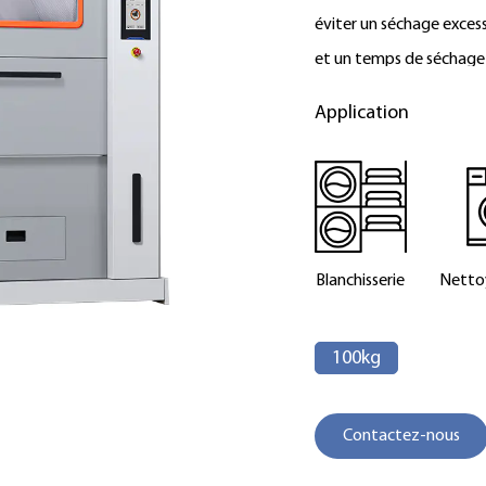
éviter un séchage exces
et un temps de séchage 
tambour est fabriqué en 
Application
mètre garantit un char
chauffage de grande pui
électrique et au gaz. T
garantissant fiabilité et 
travail, augmentant ains
Blanchisserie
Nettoy
100kg
Contactez-nous