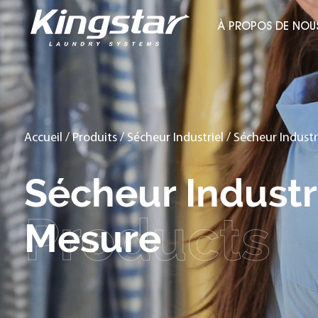
À PROPOS DE NOU
Accueil
/
Produits
/
Sécheur Industriel
/
Sécheur Industri
Sécheur Industri
Mesure